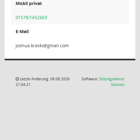
Mobil privat
01578/1652603
E-Mail
iksark.
Letzte Änderung: 08.08.2026
Software:
Sitzungsdienst
(Wird in
21:04:21
Session