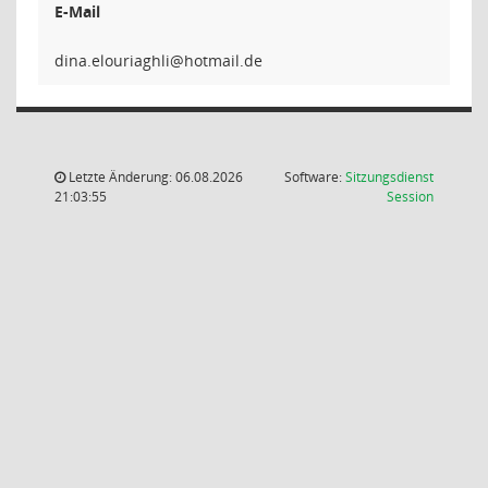
E-Mail
ilhgairu
Letzte Änderung: 06.08.2026
Software:
Sitzungsdienst
(Wird in
21:03:55
Session