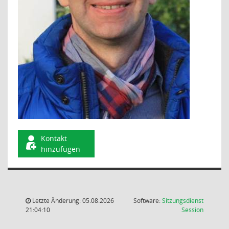
Kontakt
hinzufügen
Letzte Änderung: 05.08.2026
Software:
Sitzungsdienst
(Wird in
21:04:10
Session