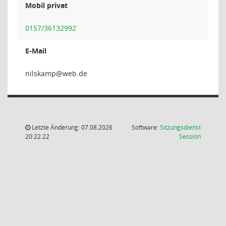
Mobil privat
0157/36132992
E-Mail
pmak
Letzte Änderung: 07.08.2026
Software:
Sitzungsdienst
(Wird in
20:22:22
Session