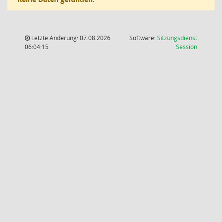
Letzte Änderung: 07.08.2026
Software:
Sitzungsdienst
(Wird in
06:04:15
Session