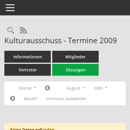
Toggle navigation
Rechercheauswahl
RSS-Feed
Kulturausschuss - Termine 2009
Informationen
Mitglieder
Vertreter
Sitzungen
Monat
August
2009
Aktuell
Gremium auswählen
Keine Daten gefunden.