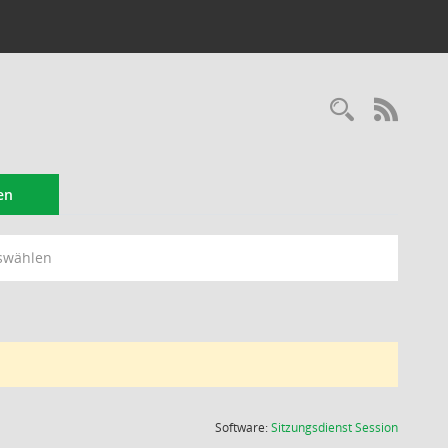
Recherc
RSS-
en
swählen
(Wird in
Software:
Sitzungsdienst
Session