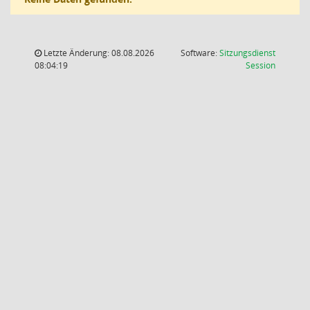
Letzte Änderung: 08.08.2026
Software:
Sitzungsdienst
(Wird in
08:04:19
Session