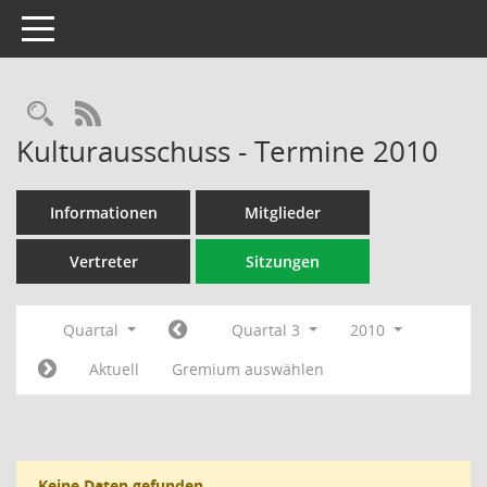
Toggle navigation
Rechercheauswahl
RSS-Feed
Kulturausschuss - Termine 2010
Informationen
Mitglieder
Vertreter
Sitzungen
Quartal
Quartal 3
2010
Aktuell
Gremium auswählen
Keine Daten gefunden.