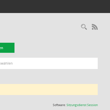
Recherc
RSS-
en
swählen
(Wird in
Software:
Sitzungsdienst
Session