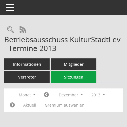
Toggle navigation
Rechercheauswahl
RSS-Feed
Betriebsausschuss KulturStadtLev
- Termine 2013
Informationen
Mitglieder
Vertreter
Sitzungen
Monat
Dezember
2013
Aktuell
Gremium auswählen