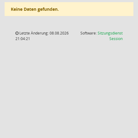
Keine Daten gefunden.
Letzte Änderung: 08.08.2026
Software:
Sitzungsdienst
(Wird in
21:04:21
Session