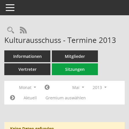
Toggle navigation
Rechercheauswahl
RSS-Feed
Kulturausschuss - Termine 2013
Informationen
Mitglieder
Vertreter
Sitzungen
Monat
Mai
2013
Aktuell
Gremium auswählen
Keine Daten gefunden.