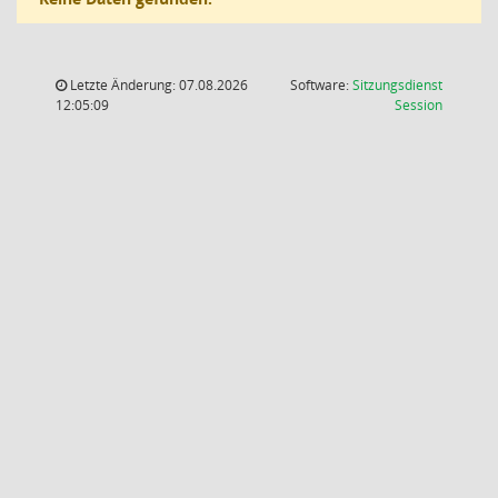
Letzte Änderung: 07.08.2026
Software:
Sitzungsdienst
(Wird in
12:05:09
Session