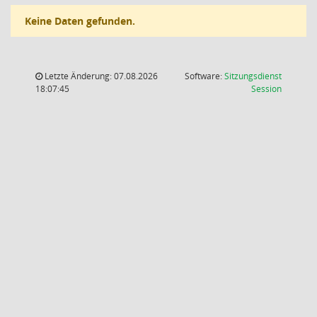
Keine Daten gefunden.
Letzte Änderung: 07.08.2026
Software:
Sitzungsdienst
(Wird in
18:07:45
Session