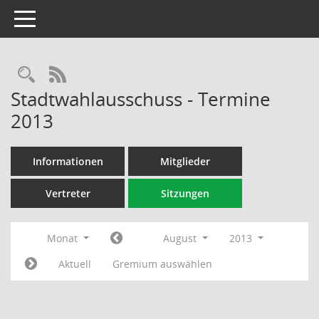
Toggle navigation
Rechercheauswahl
RSS-Feed
Stadtwahlausschuss - Termine
2013
Informationen
Mitglieder
Vertreter
Sitzungen
Monat
August
2013
Aktuell
Gremium auswählen