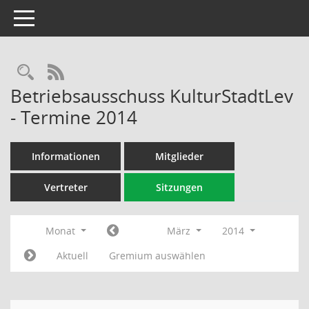
Toggle navigation
Rechercheauswahl
RSS-Feed
Betriebsausschuss KulturStadtLev
- Termine 2014
Informationen
Mitglieder
Vertreter
Sitzungen
Monat
März
2014
Aktuell
Gremium auswählen