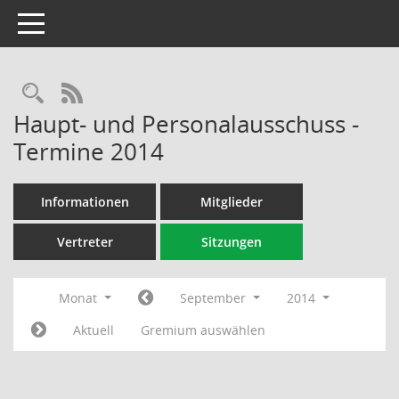
Toggle navigation
Rechercheauswahl
RSS-Feed
Haupt- und Personalausschuss -
Termine 2014
Informationen
Mitglieder
Vertreter
Sitzungen
Monat
September
2014
Aktuell
Gremium auswählen