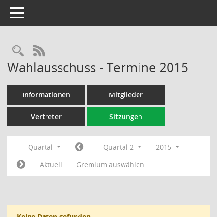
Toggle navigation
Rechercheauswahl
RSS-Feed
Wahlausschuss - Termine 2015
Informationen
Mitglieder
Vertreter
Sitzungen
Quartal
Quartal 2
2015
Aktuell
Gremium auswählen
Keine Daten gefunden.