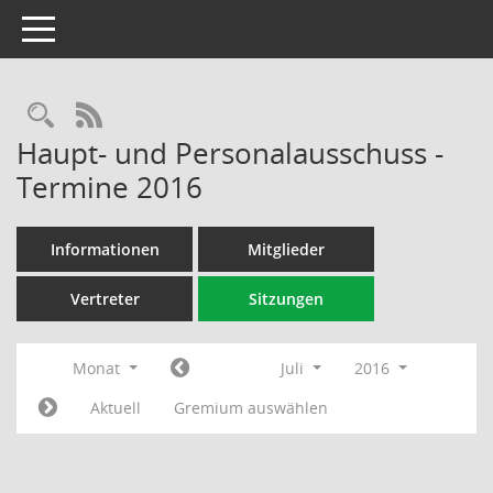
Toggle navigation
Rechercheauswahl
RSS-Feed
Haupt- und Personalausschuss -
Termine 2016
Informationen
Mitglieder
Vertreter
Sitzungen
Monat
Juli
2016
Aktuell
Gremium auswählen