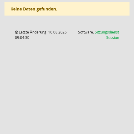
Keine Daten gefunden.
Letzte Änderung: 10.08.2026
Software:
Sitzungsdienst
(Wird in
09:04:30
Session