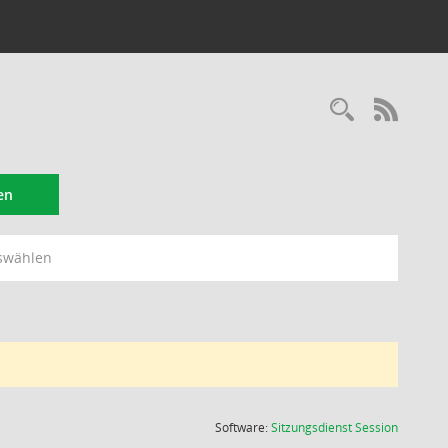
Recherc
RSS-
en
swählen
(Wird in
Software:
Sitzungsdienst
Session