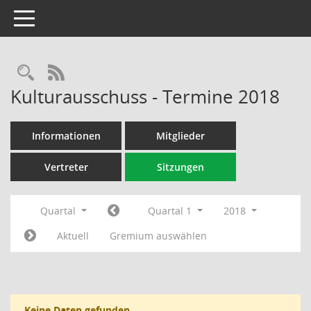
Toggle navigation
Rechercheauswahl
RSS-Feed
Kulturausschuss - Termine 2018
Informationen
Mitglieder
Vertreter
Sitzungen
Quartal
Quartal 1
2018
Aktuell
Gremium auswählen
Keine Daten gefunden.