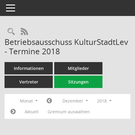
Toggle navigation
Rechercheauswahl
RSS-Feed
Betriebsausschuss KulturStadtLev
- Termine 2018
Informationen
Mitglieder
Vertreter
Sitzungen
Monat
Dezember
2018
Aktuell
Gremium auswählen