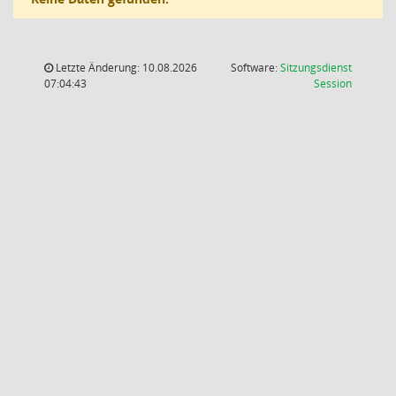
Letzte Änderung: 10.08.2026
Software:
Sitzungsdienst
(Wird in
07:04:43
Session