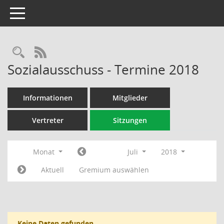
Toggle navigation
Rechercheauswahl
RSS-Feed
Sozialausschuss - Termine 2018
Informationen
Mitglieder
Vertreter
Sitzungen
Monat
Juli
2018
Aktuell
Gremium auswählen
Keine Daten gefunden.