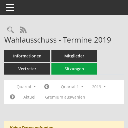
Toggle navigation
Rechercheauswahl
RSS-Feed
Wahlausschuss - Termine 2019
Informationen
Mitglieder
Vertreter
Sitzungen
Quartal
Quartal 1
2019
Aktuell
Gremium auswählen
Keine Daten gefunden.