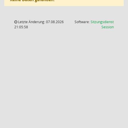
Letzte Änderung: 07.08.2026
Software:
Sitzungsdienst
(Wird in
21:05:58
Session