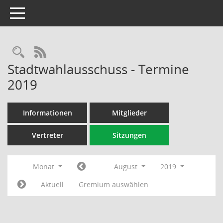
Toggle navigation
Rechercheauswahl
RSS-Feed
Stadtwahlausschuss - Termine
2019
Informationen
Mitglieder
Vertreter
Sitzungen
Monat
August
2019
Aktuell
Gremium auswählen