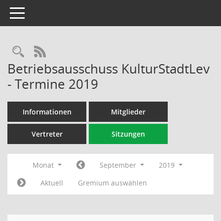
Toggle navigation
Rechercheauswahl
RSS-Feed
Betriebsausschuss KulturStadtLev
- Termine 2019
Informationen
Mitglieder
Vertreter
Sitzungen
Monat
September
2019
Aktuell
Gremium auswählen