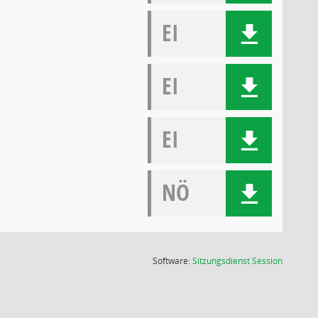
EI
EI
EI
NÖ
(Wird in
Software:
Sitzungsdienst
Session