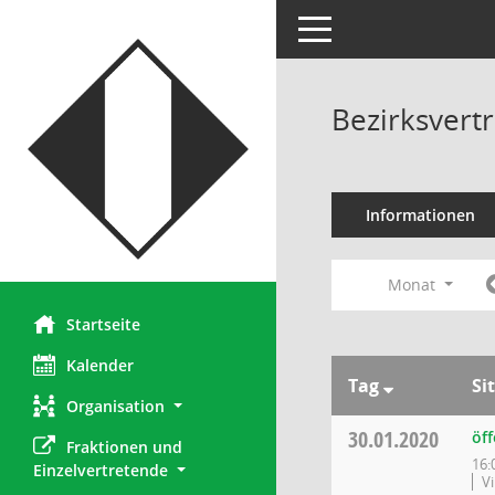
Toggle navigation
Bezirksvertr
Informationen
Monat
Startseite
Kalender
Tag
Si
Organisation
30.01.2020
öff
Fraktionen und 
16:
Einzelvertretende
V