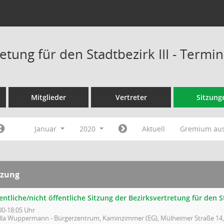
etung für den Stadtbezirk III - Termi
Mitglieder
Vertreter
Sitzung
Januar
2020
Aktuell
Gremium au
tzung
entliche/nicht öffentliche Sitzung der Bezirksvertretung für den St
00-18:05 Uhr
illa Wuppermann - Bürgerzentrum, Kaminzimmer (EG), Mülheimer Straße 14