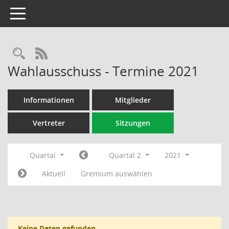
Toggle navigation
Rechercheauswahl
RSS-Feed
Wahlausschuss - Termine 2021
Informationen
Mitglieder
Vertreter
Sitzungen
Quartal
Quartal 2
2021
Aktuell
Gremium auswählen
Keine Daten gefunden.