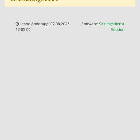
Letzte Änderung: 07.08.2026
Software:
Sitzungsdienst
(Wird in
12:05:09
Session