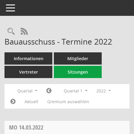
Toggle navigation
Rechercheauswahl
RSS-Feed
Bauausschuss - Termine 2022
Informationen
Mitglieder
Vertreter
Sitzungen
Quartal
Quartal 1
2022
Aktuell
Gremium auswählen
MO
14.03.2022