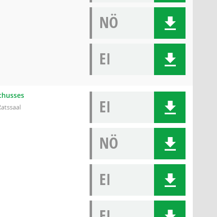
NÖ
EI
schusses
EI
Ratssaal
NÖ
EI
EI