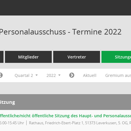
Personalausschuss - Termine 2022
Mitglieder
Vertreter
Sitzung
Quartal 2
2022
Aktuell
Gremium au
itzung
ffentliche/nicht öffentliche Sitzung des Haupt- und Personalaus
5:00-15:45 Uhr
Rathaus, Friedrich-Ebert-Platz 1, 51373 Leverkusen, 5. OG, 