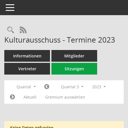
Toggle navigation
Rechercheauswahl
RSS-Feed
Kulturausschuss - Termine 2023
Informationen
Mitglieder
Vertreter
Sitzungen
Quartal
Quartal 3
2023
Aktuell
Gremium auswählen
Keine Daten gefunden.