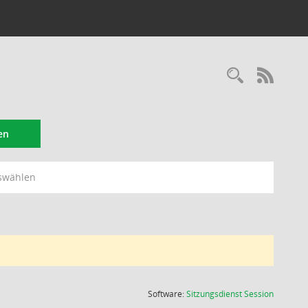
Recherc
RSS-
en
swählen
(Wird in
Software:
Sitzungsdienst
Session