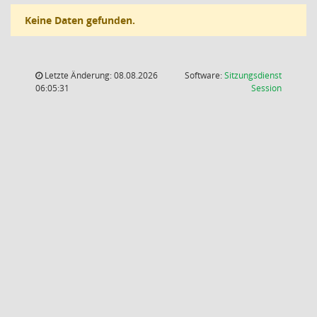
Keine Daten gefunden.
Letzte Änderung: 08.08.2026
Software:
Sitzungsdienst
(Wird in
06:05:31
Session