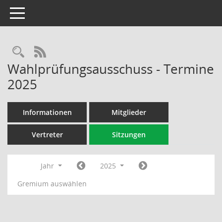
Toggle navigation
Rechercheauswahl
RSS-Feed
Wahlprüfungsausschuss - Termine
2025
Informationen
Mitglieder
Vertreter
Sitzungen
Jahr
2025
Gremium auswählen