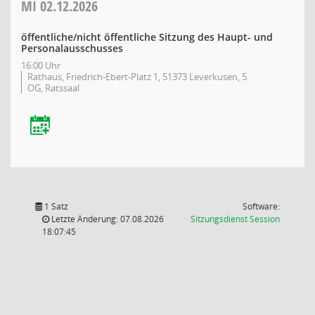
MI
02.12.2026
öffentliche/nicht öffentliche Sitzung des Haupt- und
Personalausschusses
16:00 Uhr
Rathaus, Friedrich-Ebert-Platz 1, 51373 Leverkusen, 5.
OG, Ratssaal
1 Satz
Software:
(Wird in
Letzte Änderung: 07.08.2026
Sitzungsdienst
Session
18:07:45