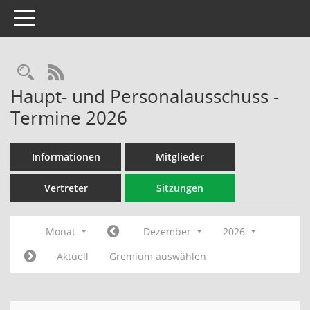
Toggle navigation
Rechercheauswahl
RSS-Feed
Haupt- und Personalausschuss -
Termine 2026
Informationen
Mitglieder
Vertreter
Sitzungen
Monat
Dezember
2026
Aktuell
Gremium auswählen