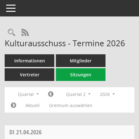
Toggle navigation
Rechercheauswahl
RSS-Feed
Kulturausschuss - Termine 2026
Informationen
Mitglieder
Vertreter
Sitzungen
Quartal
Quartal 2
2026
Aktuell
Gremium auswählen
DI
21.04.2026