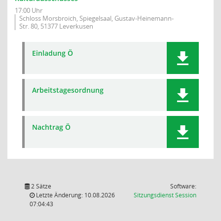
17:00 Uhr
Schloss Morsbroich, Spiegelsaal, Gustav-Heinemann-
Str. 80, 51377 Leverkusen
Einladung Ö
Arbeitstagesordnung
Nachtrag Ö
2 Sätze
Software:
(Wird in
Letzte Änderung: 10.08.2026
Sitzungsdienst
Session
07:04:43