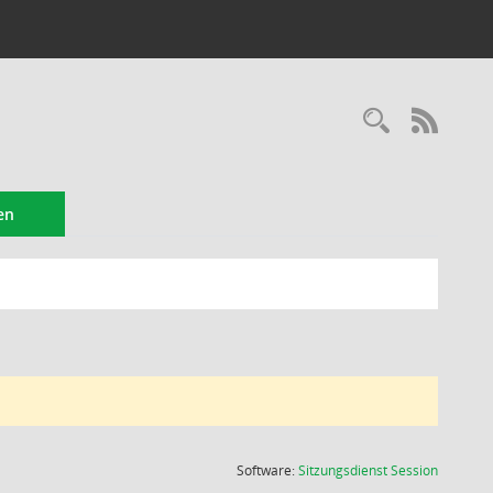
Recherc
RSS-
en
(Wird in
Software:
Sitzungsdienst
Session