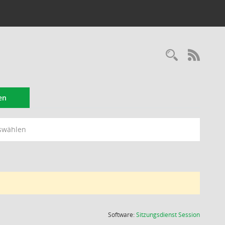
Recherc
RSS-
en
swählen
(Wird in
Software:
Sitzungsdienst
Session