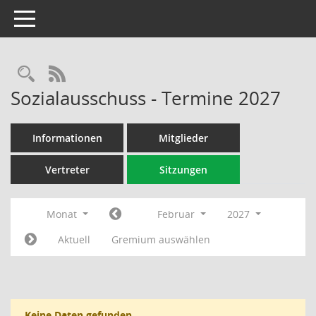
Toggle navigation
Rechercheauswahl
RSS-Feed
Sozialausschuss - Termine 2027
Informationen
Mitglieder
Vertreter
Sitzungen
Monat
Februar
2027
Aktuell
Gremium auswählen
Keine Daten gefunden.