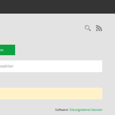
Recherc
RSS-
en
swählen
(Wird in
Software:
Sitzungsdienst
Session