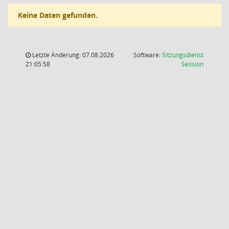
Keine Daten gefunden.
Letzte Änderung: 07.08.2026
Software:
Sitzungsdienst
(Wird in
21:05:58
Session