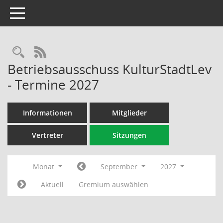
Toggle navigation
Rechercheauswahl
RSS-Feed
Betriebsausschuss KulturStadtLev
- Termine 2027
Informationen
Mitglieder
Vertreter
Sitzungen
Monat
September
2027
Aktuell
Gremium auswählen