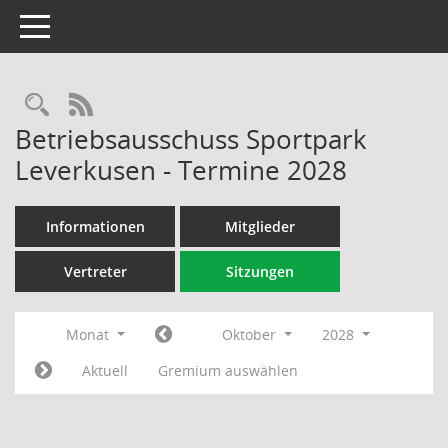
Toggle navigation
Rechercheauswahl
RSS-Feed
Betriebsausschuss Sportpark
Leverkusen - Termine 2028
Informationen
Mitglieder
Vertreter
Sitzungen
Monat
Oktober
2028
Aktuell
Gremium auswählen