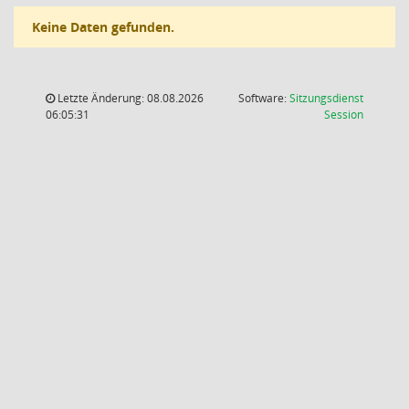
Keine Daten gefunden.
Letzte Änderung: 08.08.2026
Software:
Sitzungsdienst
(Wird in
06:05:31
Session