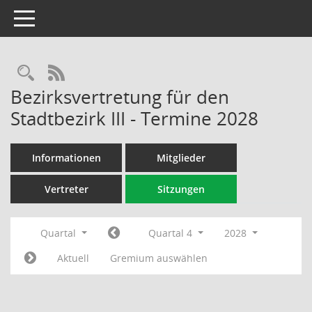
Toggle navigation
Rechercheauswahl
RSS-Feed
Bezirksvertretung für den
Stadtbezirk III - Termine 2028
Informationen
Mitglieder
Vertreter
Sitzungen
Quartal
Quartal 4
2028
Aktuell
Gremium auswählen