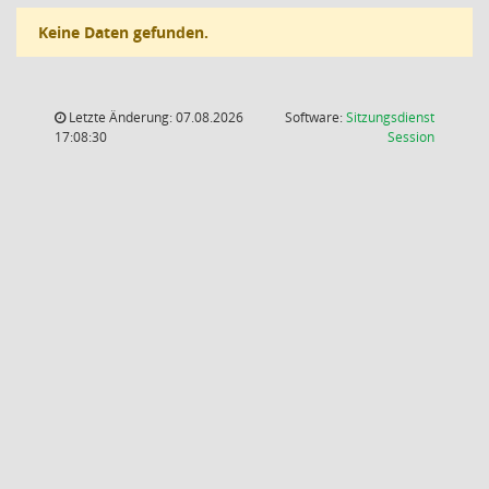
Keine Daten gefunden.
Letzte Änderung: 07.08.2026
Software:
Sitzungsdienst
(Wird in
17:08:30
Session