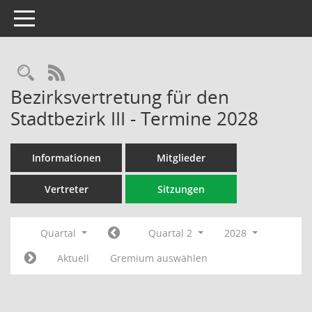
Toggle navigation
Rechercheauswahl
RSS-Feed
Bezirksvertretung für den
Stadtbezirk III - Termine 2028
Informationen
Mitglieder
Vertreter
Sitzungen
Quartal
Quartal 2
2028
Aktuell
Gremium auswählen