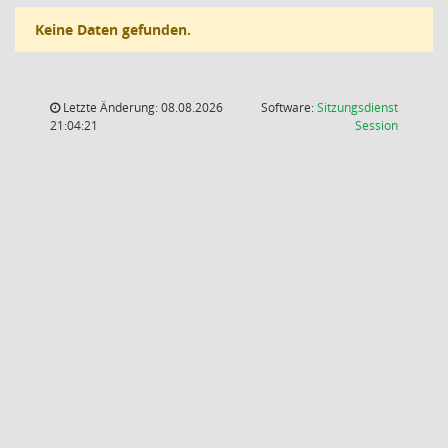
Keine Daten gefunden.
Letzte Änderung: 08.08.2026
Software:
Sitzungsdienst
(Wird in
21:04:21
Session