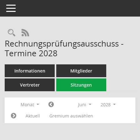
Toggle navigation
Rechercheauswahl
RSS-Feed
Rechnungsprüfungsausschuss -
Termine 2028
Informationen
Mitglieder
Vertreter
Sitzungen
Monat
Juni
2028
Aktuell
Gremium auswählen