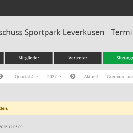
schuss Sportpark Leverkusen - Term
Mitglieder
Vertreter
Sitzung
Quartal 4
2027
Aktuell
Gremium au
den.
2026 12:05:09