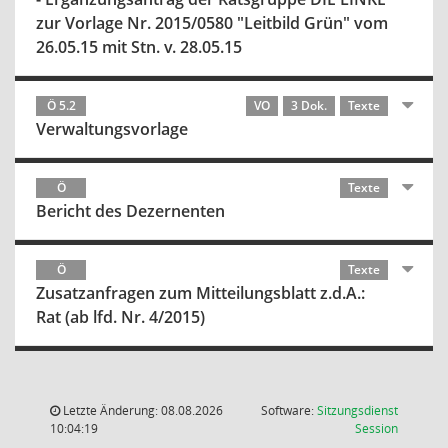
zur Vorlage Nr. 2015/0580 "Leitbild Grün" vom
26.05.15 mit Stn. v. 28.05.15
Ö 5.2
VO
3 Dok.
Texte
Verwaltungsvorlage
Ö
Texte
Bericht des Dezernenten
Ö
Texte
Zusatzanfragen zum Mitteilungsblatt z.d.A.:
Rat (ab lfd. Nr. 4/2015)
Letzte Änderung: 08.08.2026
Software:
Sitzungsdienst
(Wird in
10:04:19
Session