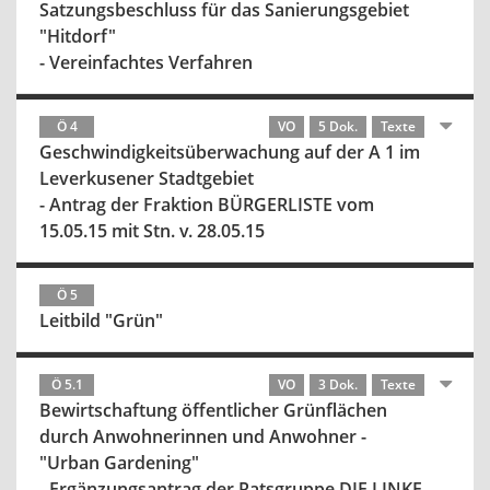
Satzungsbeschluss für das Sanierungsgebiet
"Hitdorf"
- Vereinfachtes Verfahren
Ö 4
VO
5 Dok.
Texte
Geschwindigkeitsüberwachung auf der A 1 im
Leverkusener Stadtgebiet
- Antrag der Fraktion BÜRGERLISTE vom
15.05.15 mit Stn. v. 28.05.15
Ö 5
Leitbild "Grün"
Ö 5.1
VO
3 Dok.
Texte
Bewirtschaftung öffentlicher Grünflächen
durch Anwohnerinnen und Anwohner -
"Urban Gardening"
- Ergänzungsantrag der Ratsgruppe DIE LINKE