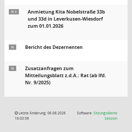
Anmietung Kita Nobelstraße 33b
N 3
und 33d in Leverkusen-Wiesdorf
zum 01.01.2026
Bericht des Dezernenten
N
Zusatzanfragen zum
N
Mitteilungsblatt z.d.A.: Rat (ab lfd.
Nr. 9/2025)
Letzte Änderung: 06.08.2026
Software:
Sitzungsdienst
(Wird in
16:03:58
Session