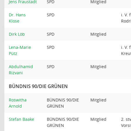
Jens Fraustadt
SPD
Mitglied
Dr. Hans
SPD
i. V. 
Klose
Rodr
Dirk Löb
SPD
Mitglied
Lena-Marie
SPD
i. V. 
Pütz
Kreu
Abdulhamid
SPD
Mitglied
Rizvani
BÜNDNIS 90/DIE GRÜNEN
Roswitha
BÜNDNIS 90/DIE
Mitglied
Arnold
GRÜNEN
Stefan Baake
BÜNDNIS 90/DIE
Mitglied
2. stv
GRÜNEN
Vors