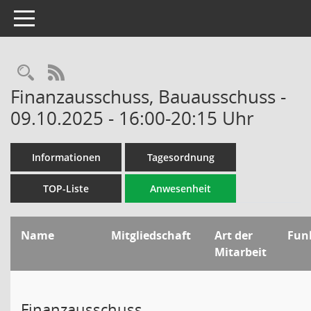
Toggle navigation
Rechercheauswahl
RSS-Feed
Finanzausschuss, Bauausschuss -
09.10.2025 - 16:00-20:15 Uhr
Informationen
Tagesordnung
TOP-Liste
Anwesenheit
Name
Mitgliedschaft
Art der
Fun
Mitarbeit
Finanzausschuss