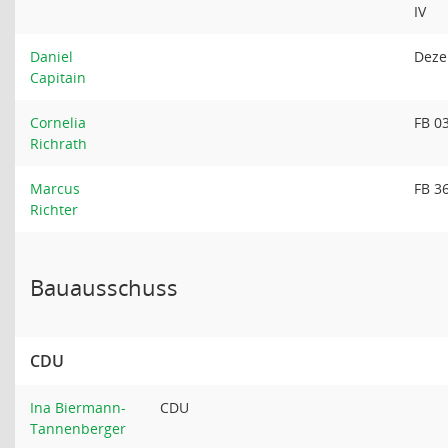
IV
Daniel
Deze
Capitain
Cornelia
FB 0
Richrath
Marcus
FB 3
Richter
Bauausschuss
CDU
Ina Biermann-
CDU
Tannenberger