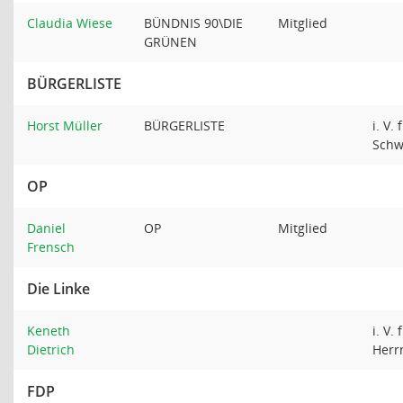
Claudia Wiese
BÜNDNIS 90\DIE
Mitglied
GRÜNEN
BÜRGERLISTE
Horst Müller
BÜRGERLISTE
i. V.
Schw
OP
Daniel
OP
Mitglied
Frensch
Die Linke
Keneth
i. V. 
Dietrich
Her
FDP