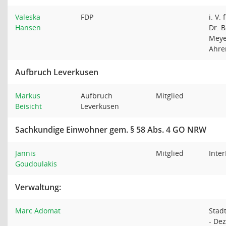
Valeska
FDP
i. V. 
Hansen
Dr. B
Meye
Ahr
Aufbruch Leverkusen
Markus
Aufbruch
Mitglied
Beisicht
Leverkusen
Sachkundige Einwohner gem. § 58 Abs. 4 GO NRW
Jannis
Mitglied
Inte
Goudoulakis
Verwaltung:
Marc Adomat
Stadt
- De