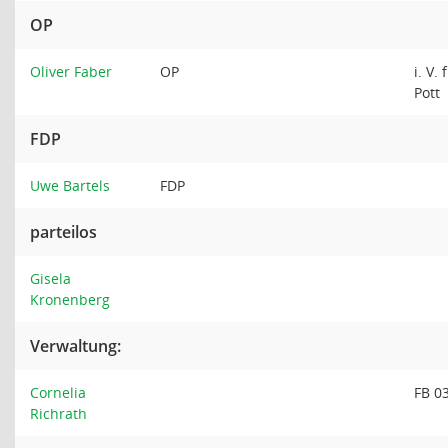
OP
Oliver Faber
OP
i. V.
Pott
FDP
Uwe Bartels
FDP
parteilos
Gisela
Kronenberg
Verwaltung:
Cornelia
FB 0
Richrath