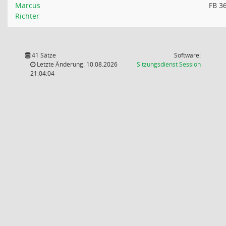
Marcus
FB 3
Richter
41 Sätze
Software:
(Wird in
Letzte Änderung: 10.08.2026
Sitzungsdienst
Session
21:04:04