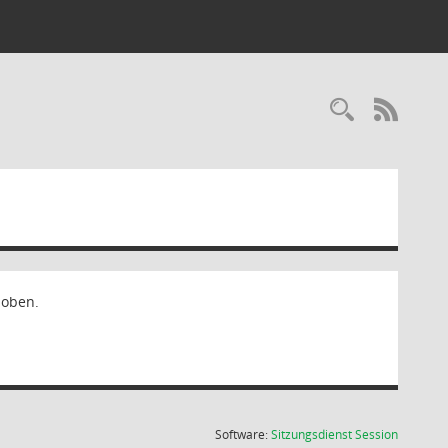
Recherc
RSS-
hoben.
(Wird in
Software:
Sitzungsdienst
Session