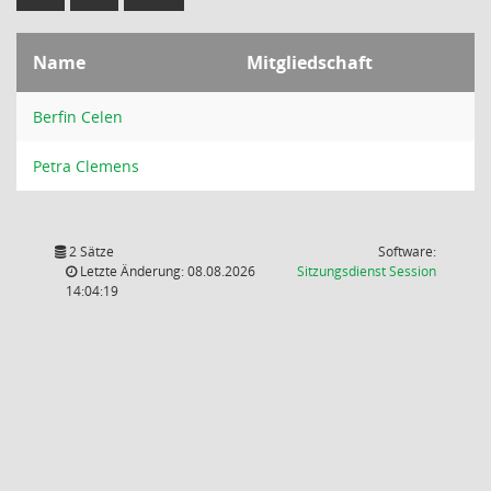
Name
Mitgliedschaft
Berfin Celen
Petra Clemens
2 Sätze
Software:
(Wird in
Letzte Änderung: 08.08.2026
Sitzungsdienst
Session
14:04:19