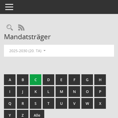
Toggle navigation
Rechercheauswahl
RSS-Feed
Mandatsträger
2025-2030 (20. TA)
A
B
C
D
E
F
G
H
I
J
K
L
M
N
O
P
Q
R
S
T
U
V
W
X
Y
Z
Alle