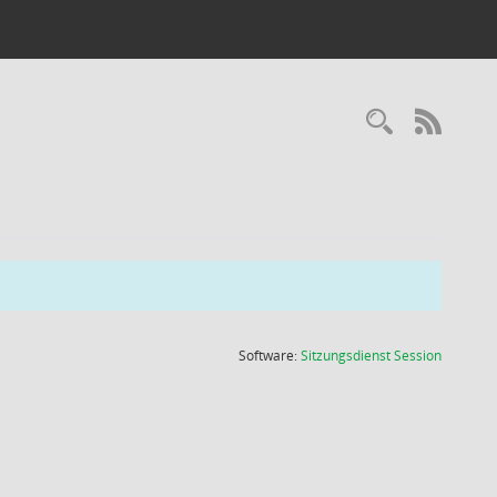
Recherc
RSS-
(Wird in
Software:
Sitzungsdienst
Session