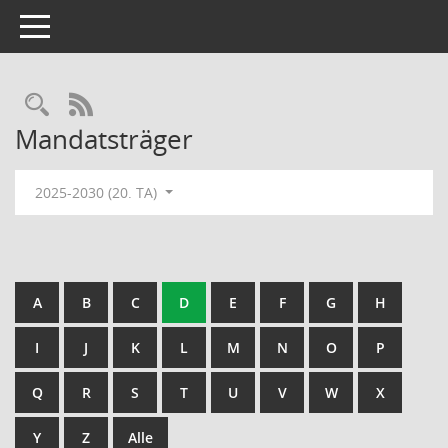
Toggle navigation
Rechercheauswahl
RSS-Feed
Mandatsträger
2025-2030 (20. TA)
A
B
C
D
E
F
G
H
I
J
K
L
M
N
O
P
Q
R
S
T
U
V
W
X
Y
Z
Alle