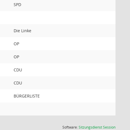
SPD
Die Linke
OP
OP
CDU
CDU
BÜRGERLISTE
(Wird in
Software:
Sitzungsdienst
Session