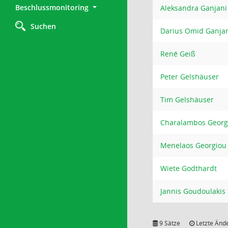
Beschlussmonitoring
Aleksandra Ganjani
Suchen
Darius Omid Ganjan
René Geiß
Peter Gelshäuser
Tim Gelshäuser
Charalambos Georg
Menelaos Georgiou
Wiete Godthardt
Jannis Goudoulakis
9 Sätze
Letzte Ände