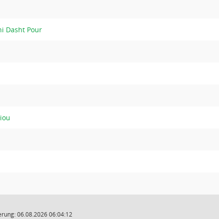
i Dasht Pour
iou
rung: 06.08.2026 06:04:12