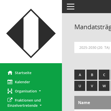
Toggle navigation
Mandatsträ
2025-2030 (20. TA)
Startseite
A
B
C
Kalender
U
V
W
Organisation
Fraktionen und 
Name
Einzelvertretende