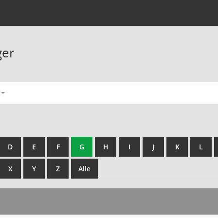
ger
D
E
F
G
H
I
J
K
L
X
Y
Z
Alle