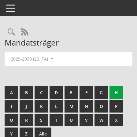
Toggle navigation
Rechercheauswahl
RSS-Feed
Mandatsträger
2025-2030 (20. TA)
A
B
C
D
E
F
G
H
I
J
K
L
M
N
O
P
Q
R
S
T
U
V
W
X
Y
Z
Alle